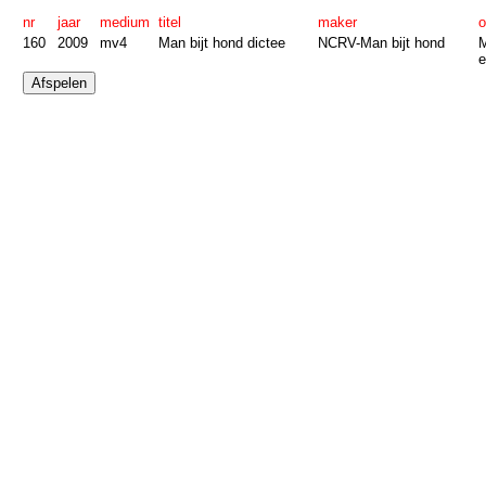
nr
jaar
medium
titel
maker
o
160
2009
mv4
Man bijt hond dictee
NCRV-Man bijt hond
M
e