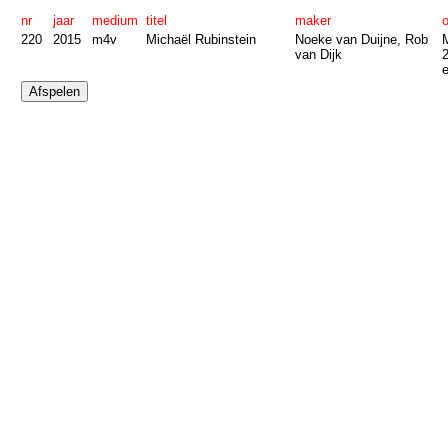
nr
jaar
medium
titel
maker
220
2015
m4v
Michaël Rubinstein
Noeke van Duijne, Rob
M
van Dijk
e