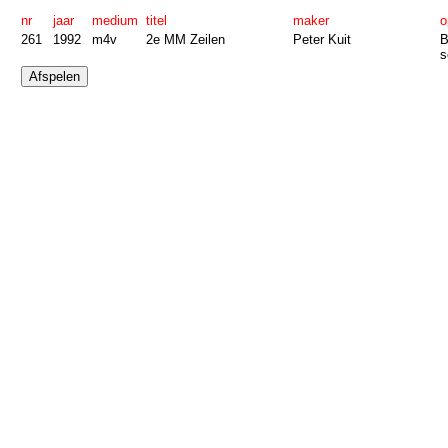
nr
jaar
medium
titel
maker
o
261
1992
m4v
2e MM Zeilen
Peter Kuit
B
s