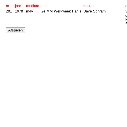
nr
jaar
medium
titel
maker
281
1978
m4v
2e MM Werkweek Parijs
Dave Schram
V
o
S