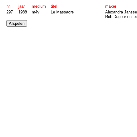
nr
jaar
medium
titel
maker
297
1988
m4v
Le Massacre
Alexandra Jansse,
Rob Dugour en lee