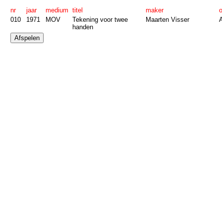
nr
jaar
medium
titel
maker
010
1971
MOV
Tekening voor twee
Maarten Visser
A
handen